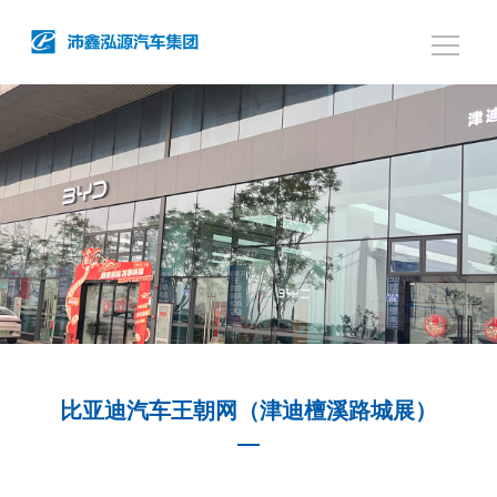
比亚迪汽车王朝网（津迪檀溪路城展）